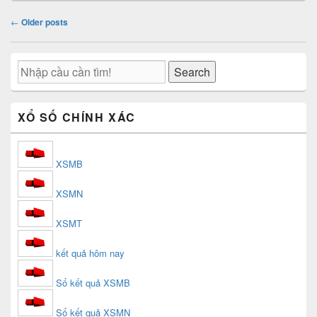
Post
←
Older posts
navigation
Primary
Search
Sidebar
Widget
Area
XỔ SỐ CHÍNH XÁC
XSMB
XSMN
XSMT
kết quả hôm nay
Sổ kết quả XSMB
Sổ kết quả XSMN