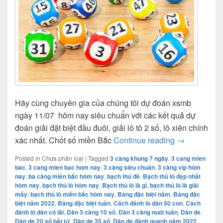
Hãy cùng chuyên gia của chúng tôi dự đoán xsmb
ngày 11/07 hôm nay siêu chuẩn với các kết quả dự
đoán giải đặt biệt đầu đuôi, giải lô tô 2 số, lô xiên chính
dự đoán xsmb
xác nhất. Chốt số miền Bắc
Continue reading
→
Posted in
Chưa phân loại
|
Tagged
3 càng khung 7 ngày
,
3 cang mien
bac
,
3 cang mien bac hom nay
,
3 càng siêu chuẩn
,
3 càng víp hôm
nay
,
ba càng miền bắc hôm nay
,
bạch thủ đề
,
Bạch thủ lô đẹp nhất
hôm nay
,
bạch thủ lô hôm nay
,
Bạch thủ lô là gì
,
bạch thủ lô là giải
mấy
,
bạch thủ lô miền bắc hôm nay
,
Bảng đặc biệt năm
,
Bảng đặc
biệt năm 2022
,
Bảng đặc biệt tuần
,
Cách đánh lô dàn 50 con
,
Cách
đánh lô dàn có lãi
,
Dàn 3 càng 10 số
,
Dàn 3 càng nuôi tuần
,
Dàn de
,
Dàn de 20 số bất tử
,
Dàn de 35 số
,
Dàn de đánh quanh năm 2022
,