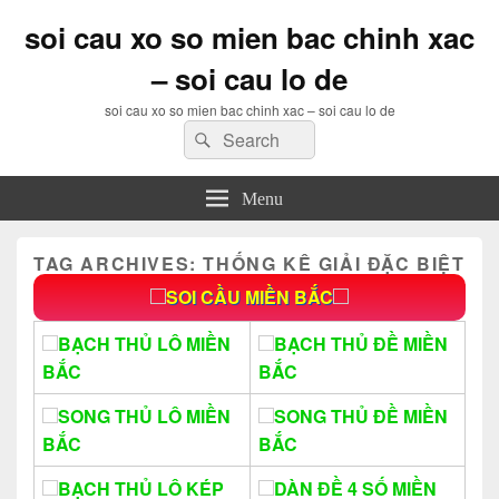
soi cau xo so mien bac chinh xac
– soi cau lo de
soi cau xo so mien bac chinh xac – soi cau lo de
Search
Search
for:
Menu
TAG ARCHIVES:
THỐNG KÊ GIẢI ĐẶC BIỆT
SOI CẦU MIỀN BẮC
BẠCH THỦ LÔ MIỀN
BẠCH THỦ ĐỀ MIỀN
BẮC
BẮC
SONG THỦ LÔ MIỀN
SONG THỦ ĐỀ MIỀN
BẮC
BẮC
BẠCH THỦ LÔ KÉP
DÀN ĐỀ 4 SỐ MIỀN