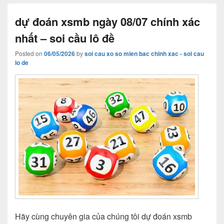
dự đoán xsmb ngày 08/07 chính xác
nhất – soi cầu lô đề
Posted on
06/05/2026
by
soi cau xo so mien bac chinh xac - soi cau
lo de
Hãy cùng chuyên gia của chúng tôi dự đoán xsmb