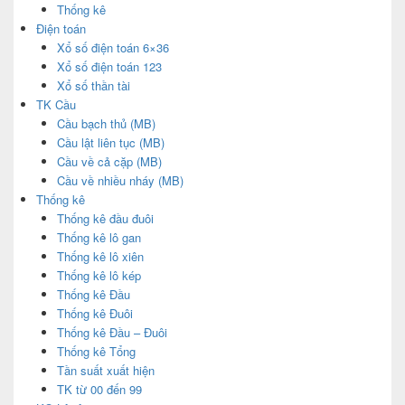
Thống kê
Điện toán
Xổ số điện toán 6×36
Xổ số điện toán 123
Xổ số thần tài
TK Cầu
Cầu bạch thủ (MB)
Cầu lật liên tục (MB)
Cầu về cả cặp (MB)
Cầu về nhiều nháy (MB)
Thống kê
Thống kê đầu đuôi
Thống kê lô gan
Thống kê lô xiên
Thống kê lô kép
Thống kê Đầu
Thống kê Đuôi
Thống kê Đầu – Đuôi
Thống kê Tổng
Tần suất xuất hiện
TK từ 00 đến 99