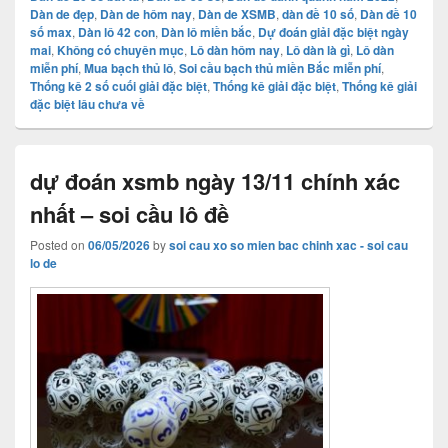
Dàn de đẹp
,
Dàn de hôm nay
,
Dàn de XSMB
,
dàn đề 10 số
,
Dàn đề 10
số max
,
Dàn lô 42 con
,
Dàn lô miền bắc
,
Dự đoán giải đặc biệt ngày
mai
,
Không có chuyên mục
,
Lô dàn hôm nay
,
Lô dàn là gì
,
Lô dàn
miễn phí
,
Mua bạch thủ lô
,
Soi cầu bạch thủ miền Bắc miễn phí
,
Thống kê 2 số cuối giải đặc biệt
,
Thống kê giải đặc biệt
,
Thống kê giải
đặc biệt lâu chưa về
dự đoán xsmb ngày 13/11 chính xác
nhất – soi cầu lô đề
Posted on
06/05/2026
by
soi cau xo so mien bac chinh xac - soi cau
lo de