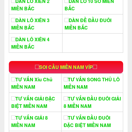
DÀN LÔ XIÊN 2
DÀN LÔ 10 SỐ MIỀN
MIỀN BẮC
BẮC
DÀN LÔ XIÊN 3
DÀN ĐỀ ĐẦU ĐUÔI
MIỀN BẮC
MIỀN BẮC
DÀN LÔ XIÊN 4
MIỀN BẮC
SOI CẦU MIỀN NAM VÍP
TƯ VẤN Xỉu Chủ
TƯ VẤN SONG THỦ LÔ
MIỀN NAM
MIỀN NAM
TƯ VẤN GIẢI ĐẶC
TƯ VẤN ĐẦU ĐUÔI GIẢI
BIỆT MIỀN NAM
8 MIỀN NAM
TƯ VẤN GIẢI 8
TƯ VẤN ĐẦU ĐUÔI
MIỀN NAM
ĐẶC BIỆT MIỀN NAM