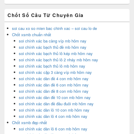
Chốt Số Cầu Từ Chuyên Gia
soi cau xo so mien bac chinh xac – soi cau lo de
Chốt xsmb chuẩn nhất
soi chính xác ba càng víp mb hôm nay
soi chính xác bạch thủ đề mb hôm nay
soi chính xác bạch thủ lô kép mb hôm nay
soi chính xác bạch thủ lô 2 nháy mb hôm nay
soi chính xác bạch thủ lô mb hôm nay
soi chính xác cặp 3 càng víp mb hôm nay
soi chính xác dàn đề 4 con mb hôm nay
soi chính xác dàn đề 6 con mb hôm nay
soi chính xác dàn đề 8 con mb hôm nay
soi chính xác dàn đề 10 con mb hôm nay
soi chính xác dàn đề đầu đuôi mb hôm nay
soi chính xác dàn lô 10 con mb hôm nay
soi chính xác dàn lô 4 con mb hôm nay
Chốt xsmb đẹp nhất
soi chính xác dàn lô 6 con mb hôm nay