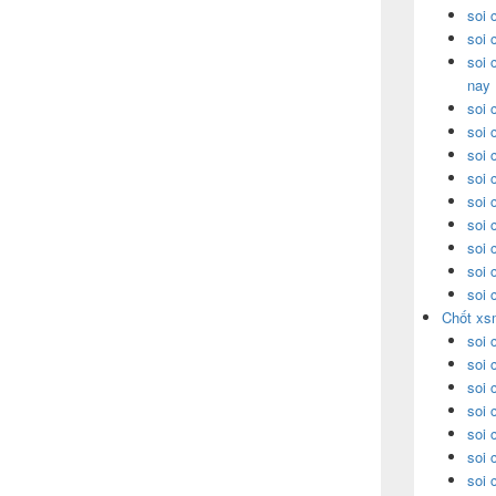
soi 
soi 
soi 
nay
soi 
soi 
soi 
soi 
soi 
soi 
soi 
soi 
soi 
Chốt xs
soi 
soi 
soi 
soi 
soi 
soi 
soi 