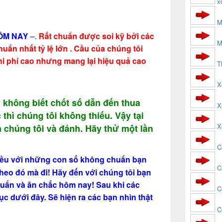
x
M
ÔM NAY
–
.
Rất chuẩn được soi kỹ bởi các
M
uẩn nhất tỷ lệ lớn . Cầu của chúng tôi
hi phí cao nhưng mang lại hiệu quả cao
T
X
 không biết chốt số dẫn đến thua
X
thì chúng tôi không thiếu. Vậy tại
X
 chúng tôi và đánh. Hãy thử một lần
C
iều với những con số không chuẩn bạn
C
theo đó mà đi! Hãy đến với chúng tôi bạn
huẩn và ăn chắc hôm nay! Sau khi các
C
c dưới đây. Sẽ hiện ra các bạn nhìn thật
C