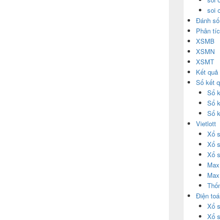
soi 
Đánh số
Phân tí
XSMB
XSMN
XSMT
Kết quả
Sổ kết 
Sổ 
Sổ 
Sổ 
Vietlott
Xổ s
Xổ s
Xổ s
Max
Max
Thố
Điện toá
Xổ s
Xổ s