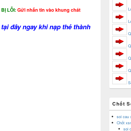
L
BỊ LỖI:
Gửi nhắn tin vào khung chát
L
 tại đây ngay khi nạp thẻ thành
Q
Q
Q
Q
S
Chốt S
soi cau 
Chốt xs
soi 