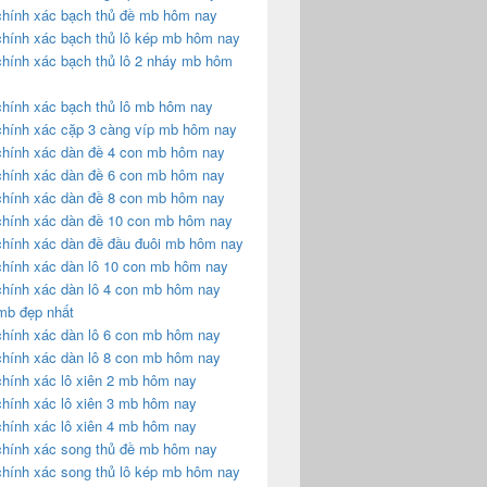
chính xác bạch thủ đề mb hôm nay
chính xác bạch thủ lô kép mb hôm nay
chính xác bạch thủ lô 2 nháy mb hôm
chính xác bạch thủ lô mb hôm nay
chính xác cặp 3 càng víp mb hôm nay
chính xác dàn đề 4 con mb hôm nay
chính xác dàn đề 6 con mb hôm nay
chính xác dàn đề 8 con mb hôm nay
chính xác dàn đề 10 con mb hôm nay
chính xác dàn đề đầu đuôi mb hôm nay
chính xác dàn lô 10 con mb hôm nay
chính xác dàn lô 4 con mb hôm nay
mb đẹp nhất
chính xác dàn lô 6 con mb hôm nay
chính xác dàn lô 8 con mb hôm nay
chính xác lô xiên 2 mb hôm nay
chính xác lô xiên 3 mb hôm nay
chính xác lô xiên 4 mb hôm nay
chính xác song thủ đề mb hôm nay
chính xác song thủ lô kép mb hôm nay