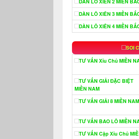
DÀN LÔ XIÊN 2 MIỀN BẮ
DÀN LÔ XIÊN 3 MIỀN BẮ
DÀN LÔ XIÊN 4 MIỀN BẮ
SOI 
TƯ VẤN Xỉu Chủ MIỀN N
TƯ VẤN GIẢI ĐẶC BIỆT
MIỀN NAM
TƯ VẤN GIẢI 8 MIỀN NA
TƯ VẤN BAO LÔ MIỀN N
TƯ VẤN Cặp Xỉu Chủ MI