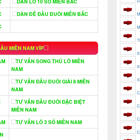
C
DÀN LÔ 10 SỐ MIỀN BẮC
x
C
DÀN ĐỀ ĐẦU ĐUÔI MIỀN BẮC
M
C
M
T
CẦU MIỀN NAM VÍP
X
AM
TƯ VẤN SONG THỦ LÔ MIỀN
X
NAM
X
TƯ VẤN ĐẦU ĐUÔI GIẢI 8 MIỀN
NAM
C
M
TƯ VẤN ĐẦU ĐUÔI ĐẶC BIỆT
C
MIỀN NAM
C
AM
TƯ VẤN LÔ 3 SỐ MIỀN NAM
C
ỀN