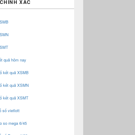
 CHÍNH XÁC
SMB
SMN
SMT
ết quả hôm nay
ổ kết quả XSMB
ổ kết quả XSMN
ổ kết quả XSMT
ổ số vietlott
o so mega 6/45