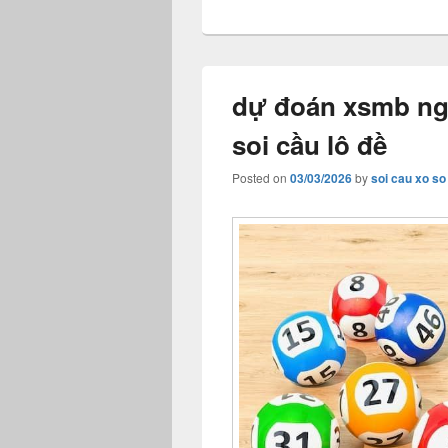
dự đoán xsmb ngà
soi cầu lô đề
Posted on
03/03/2026
by
soi cau xo so