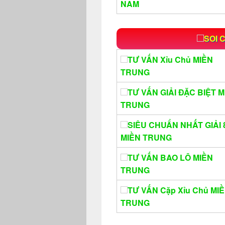
NAM
SOI 
TƯ VẤN Xỉu Chủ MIỀN
TRUNG
TƯ VẤN GIẢI ĐẶC BIỆT M
TRUNG
SIÊU CHUẨN NHẤT GIẢI 
MIỀN TRUNG
TƯ VẤN BAO LÔ MIỀN
TRUNG
TƯ VẤN Cặp Xỉu Chủ MI
TRUNG