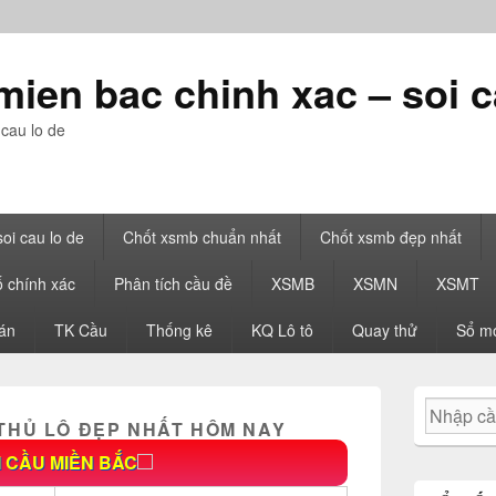
mien bac chinh xac – soi c
 cau lo de
oi cau lo de
Chốt xsmb chuẩn nhất
Chốt xsmb đẹp nhất
 chính xác
Phân tích cầu đề
XSMB
XSMN
XSMT
oán
TK Cầu
Thống kê
KQ Lô tô
Quay thử
Sổ m
Primary
Sidebar
THỦ LÔ ĐẸP NHẤT HÔM NAY
Widget
Area
I CẦU MIỀN BẮC