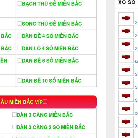
XỔ SỐ
BẠCH THỦ ĐỀ MIỀN BẮC
X
SONG THỦ ĐỀ MIỀN BẮC
 BẮC
DÀN ĐỀ 4 SỐ MIỀN BẮC
X
 BẮC
DÀN LÔ 4 SỐ MIỀN BẮC
X
IỀN
DÀN ĐỀ 6 SỐ MIỀN BẮC
k
S
DÀN ĐỀ 10 SỐ MIỀN BẮC
S
S
CẦU MIỀN BẮC VÍP
x
DÀN 3 CÀNG MIỀN BẮC
X
DÀN 3 CÀNG 2 SỐ MIỀN BẮC