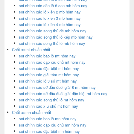
soi chính xác dàn lô 8 con mb hôm nay
soi chính xác lô xiên 2 mb hôm nay
soi chính xác lô xiên 3 mb hôm nay
soi chính xác lô xiên 4 mb hôm nay
soi chính xác song thủ đề mb hôm nay
soi chính xác song thủ lô kép mb hôm nay
soi chính xác song thủ lô mb hôm nay
Chốt xsmt chuẩn nhất
soi chính xác bao lô mt hôm nay
soi chính xác cặp xíu chủ mt hôm nay
soi chính xác đặc biệt mt hôm nay
soi chính xác giải tám mt hôm nay
soi chính xác lô 3 số mt hôm nay
soi chính xác sớ đầu đuôi giải 8 mt hôm nay
soi chính xác sớ đầu đuôi giải đặc biệt mt hôm nay
soi chính xác song thủ lô mt hôm nay
soi chính xác xíu chủ mt hôm nay
Chốt xsmn chuẩn nhất
soi chính xác bao lô mn hôm nay
soi chính xác cặp xíu chủ mn hôm nay
soi chính xác đặc biệt mn hôm nay