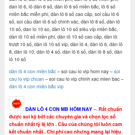
dan lô 6, lô dàn 6 số, dàn lô 6 số miền bắc, lô 6 số
miền bắc miễn phí, dàn lô 6 số cao cấp, soi cầu lô 6
số, soi cầu dàn lô 6 số chính xác, dàn lô 8 số, dàn lô
10 số, dan lo 10 so, dàn lô 10 số siêu víp miền bắc,
dàn lô 10 số miền phí, dàn lô 10 số cao cấp, dàn lô
trượt 10 số, dàn lô 10 số vip, dàn lô 4, dàn lô 6, dàn lô
8, dàn lô 10, dàn lô 4 số, dàn lô 6 số, dàn lô 8 số, dàn
lô 10 số
dàn lô 4 con miền bắc
– soi cau lo vip hom nay –
soi
cau lo vip chuan
– soi cau lo vip chinh xac mien bac –
dàn lô 4 con miền bắc vip
DÀN LÔ 4 CON MB HÔM NAY
–
.
Rất chuẩn
được soi kỹ bởi các chuyên gia và chọn lọc số
chuẩn nhất tỷ lệ lớn . Cầu của chúng tôi luôn cam
kết chuẩn nhất . Chi phí cao nhưng mang lại hiệu