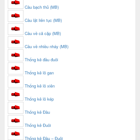
Cầu bạch thủ (MB)
Cầu lật liên tục (MB)
Cầu về cả cặp (MB)
Cầu về nhiều nháy (MB)
Thống kê đầu đuôi
Thống kê lô gan
Thống kê lô xiên
Thống kê lô kép
Thống kê Đầu
Thống kê Đuôi
Thống kê Đầu – Đuôi