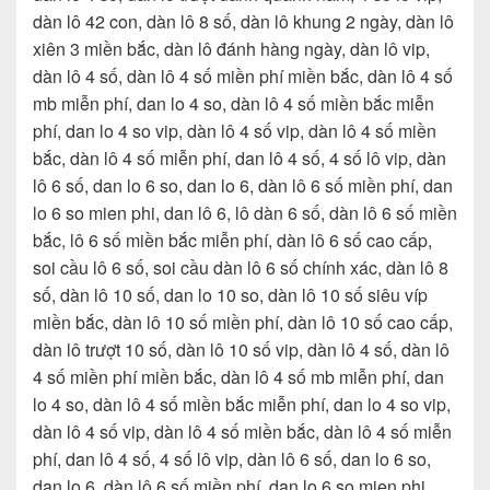
dàn lô 42 con, dàn lô 8 số, dàn lô khung 2 ngày, dàn lô
xiên 3 miền bắc, dàn lô đánh hàng ngày, dàn lô vip,
dàn lô 4 số, dàn lô 4 số miền phí miền bắc, dàn lô 4 số
mb miễn phí, dan lo 4 so, dàn lô 4 số miền bắc miễn
phí, dan lo 4 so vip, dàn lô 4 số vip, dàn lô 4 số miền
bắc, dàn lô 4 số miễn phí, dan lô 4 số, 4 số lô vip, dàn
lô 6 số, dan lo 6 so, dan lo 6, dàn lô 6 số miền phí, dan
lo 6 so mien phi, dan lô 6, lô dàn 6 số, dàn lô 6 số miền
bắc, lô 6 số miền bắc miễn phí, dàn lô 6 số cao cấp,
soi cầu lô 6 số, soi cầu dàn lô 6 số chính xác, dàn lô 8
số, dàn lô 10 số, dan lo 10 so, dàn lô 10 số siêu víp
miền bắc, dàn lô 10 số miền phí, dàn lô 10 số cao cấp,
dàn lô trượt 10 số, dàn lô 10 số vip, dàn lô 4 số, dàn lô
4 số miền phí miền bắc, dàn lô 4 số mb miễn phí, dan
lo 4 so, dàn lô 4 số miền bắc miễn phí, dan lo 4 so vip,
dàn lô 4 số vip, dàn lô 4 số miền bắc, dàn lô 4 số miễn
phí, dan lô 4 số, 4 số lô vip, dàn lô 6 số, dan lo 6 so,
dan lo 6, dàn lô 6 số miền phí, dan lo 6 so mien phi,