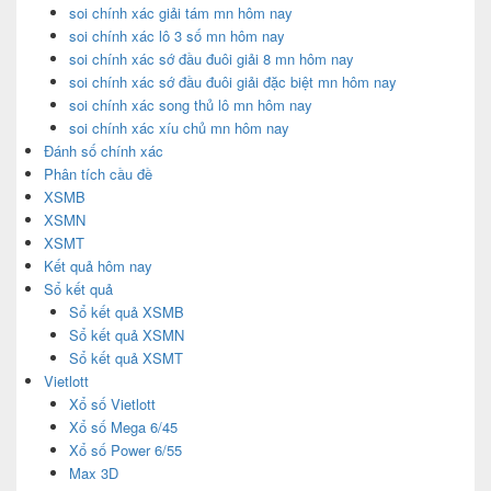
soi chính xác giải tám mn hôm nay
soi chính xác lô 3 số mn hôm nay
soi chính xác sớ đầu đuôi giải 8 mn hôm nay
soi chính xác sớ đầu đuôi giải đặc biệt mn hôm nay
soi chính xác song thủ lô mn hôm nay
soi chính xác xíu chủ mn hôm nay
Đánh số chính xác
Phân tích cầu đề
XSMB
XSMN
XSMT
Kết quả hôm nay
Sổ kết quả
Sổ kết quả XSMB
Sổ kết quả XSMN
Sổ kết quả XSMT
Vietlott
Xổ số Vietlott
Xổ số Mega 6/45
Xổ số Power 6/55
Max 3D