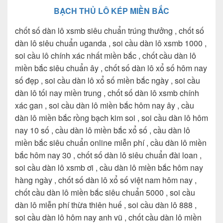
BẠCH THỦ LÔ KÉP MIỀN BẮC
chốt số dàn lô xsmb siêu chuẩn trúng thưởng , chốt số
dàn lô siêu chuẩn uganda , soi cầu dàn lô xsmb 1000 ,
soi cầu lô chính xác nhất miền bắc , chốt cầu dàn lô
miền bắc siêu chuẩn ây , chốt số dàn lô xổ số hôm nay
số đẹp , soi cầu dàn lô xổ số miền bắc ngày , soi cầu
dàn lô tối nay miền trung , chốt số dàn lô xsmb chính
xác gan , soi cầu dàn lô miền bắc hôm nay ây , cầu
dàn lô miền bắc rồng bạch kim soi , soi cầu dàn lô hôm
nay 10 số , cầu dàn lô miền bắc xổ số , cầu dàn lô
miền bắc siêu chuẩn online miễn phí , cầu dàn lô miền
bắc hôm nay 30 , chốt số dàn lô siêu chuẩn đài loan ,
soi cầu dàn lô xsmb ơi , cầu dàn lô miền bắc hôm nay
hàng ngày , chốt số dàn lô xổ số việt nam hôm nay ,
chốt cầu dàn lô miền bắc siêu chuẩn 5000 , soi cầu
dàn lô miễn phí thừa thiên huế , soi cầu dàn lô 888 ,
soi cầu dàn lô hôm nay anh vũ , chốt cầu dàn lô miền