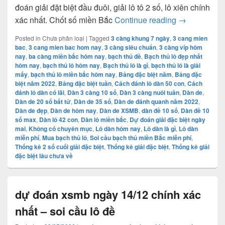
đoán giải đặt biệt đầu đuôi, giải lô tô 2 số, lô xiên chính
dự đoán xsmb
xác nhất. Chốt số miền Bắc
Continue reading
→
Posted in
Chưa phân loại
|
Tagged
3 càng khung 7 ngày
,
3 cang mien
bac
,
3 cang mien bac hom nay
,
3 càng siêu chuẩn
,
3 càng víp hôm
nay
,
ba càng miền bắc hôm nay
,
bạch thủ đề
,
Bạch thủ lô đẹp nhất
hôm nay
,
bạch thủ lô hôm nay
,
Bạch thủ lô là gì
,
bạch thủ lô là giải
mấy
,
bạch thủ lô miền bắc hôm nay
,
Bảng đặc biệt năm
,
Bảng đặc
biệt năm 2022
,
Bảng đặc biệt tuần
,
Cách đánh lô dàn 50 con
,
Cách
đánh lô dàn có lãi
,
Dàn 3 càng 10 số
,
Dàn 3 càng nuôi tuần
,
Dàn de
,
Dàn de 20 số bất tử
,
Dàn de 35 số
,
Dàn de đánh quanh năm 2022
,
Dàn de đẹp
,
Dàn de hôm nay
,
Dàn de XSMB
,
dàn đề 10 số
,
Dàn đề 10
số max
,
Dàn lô 42 con
,
Dàn lô miền bắc
,
Dự đoán giải đặc biệt ngày
mai
,
Không có chuyên mục
,
Lô dàn hôm nay
,
Lô dàn là gì
,
Lô dàn
miễn phí
,
Mua bạch thủ lô
,
Soi cầu bạch thủ miền Bắc miễn phí
,
Thống kê 2 số cuối giải đặc biệt
,
Thống kê giải đặc biệt
,
Thống kê giải
đặc biệt lâu chưa về
dự đoán xsmb ngày 14/12 chính xác
nhất – soi cầu lô đề