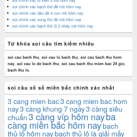
soi chính xác lô xiên 3 mb hôm nay
soi chính xác bạch thủ đề mb hôm nay
soi chính xác dàn đề 4 con mb hôm nay
soi chính xác song thủ đề mb hôm nay
soi chính xác bạch thủ lô 2 nháy mb hôm nay
Từ khóa soi cầu tìm kiếm nhiều
soi cau bach thu
,
soi cau lo bach thu
,
soi cau bach thu hom
nay
,
soi cau lo de bach thu
,
soi cau bach thu mien bac 24 gio
,
bach thu lo
,
soi cầu xổ số miền bắc chính xác nhất
3 cang mien bac
3 cang mien bac hom
3 càng siêu
nay
3 càng khung 7 ngày
ba
3 càng víp hôm nay
chuẩn
càng miền bắc hôm nay
bạch
thủ lô hôm nay
bạch thủ lô là giải mấy