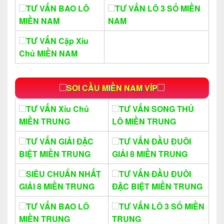
TƯ VẤN BAO LÔ
TƯ VẤN LÔ 3 SỐ MIỀN
MIỀN NAM
NAM
TƯ VẤN Cặp Xỉu
Chủ MIỀN NAM
SOI CẦU MIỀN NAM VÍP
TƯ VẤN Xỉu Chủ
TƯ VẤN SONG THỦ
MIỀN TRUNG
LÔ MIỀN TRUNG
TƯ VẤN GIẢI ĐẶC
TƯ VẤN ĐẦU ĐUÔI
BIỆT MIỀN TRUNG
GIẢI 8 MIỀN TRUNG
SIÊU CHUẨN NHẤT
TƯ VẤN ĐẦU ĐUÔI
GIẢI 8 MIỀN TRUNG
ĐẶC BIỆT MIỀN TRUNG
TƯ VẤN BAO LÔ
TƯ VẤN LÔ 3 SỐ MIỀN
MIỀN TRUNG
TRUNG