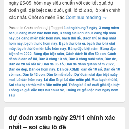
ngày 25/05 hôm nay siêu chuẩn với các kết quả dự
đoán giải đặt biệt đầu đuôi, giải lô tô 2 số, lô xiên chính
dự đoán xsmb
xác nhất. Chốt số miền Bắc
Continue reading
→
Posted in
Chưa phân loại
|
Tagged
3 càng khung 7 ngày
,
3 cang mien
bac
,
3 cang mien bac hom nay
,
3 càng siêu chuẩn
,
3 càng víp hôm
nay
,
ba càng miền bắc hôm nay
,
bạch thủ đề
,
Bạch thủ lô đẹp nhất
hôm nay
,
bạch thủ lô hôm nay
,
Bạch thủ lô là gì
,
bạch thủ lô là giải
mấy
,
bạch thủ lô miền bắc hôm nay
,
Bảng đặc biệt năm
,
Bảng đặc
biệt năm 2022
,
Bảng đặc biệt tuần
,
Cách đánh lô dàn 50 con
,
Cách
đánh lô dàn có lãi
,
Dàn 3 càng 10 số
,
Dàn 3 càng nuôi tuần
,
Dàn de
,
Dàn de 20 số bất tử
,
Dàn de 35 số
,
Dàn de đánh quanh năm 2022
,
Dàn de đẹp
,
Dàn de hôm nay
,
Dàn de XSMB
,
dàn đề 10 số
,
Dàn đề 10
số max
,
Dàn lô 42 con
,
Dàn lô miền bắc
,
Dự đoán giải đặc biệt ngày
mai
,
Lô dàn hôm nay
,
Lô dàn là gì
,
Lô dàn miễn phí
,
Mua bạch thủ lô
,
Soi cầu bạch thủ miền Bắc miễn phí
,
Thống kê 2 số cuối giải đặc biệt
,
Thống kê giải đặc biệt lâu chưa về
,
Thống kê giải đặc biệt ngày hôm
sau
dự đoán xsmb ngày 29/11 chính xác
nhất – soi cầu lô đề