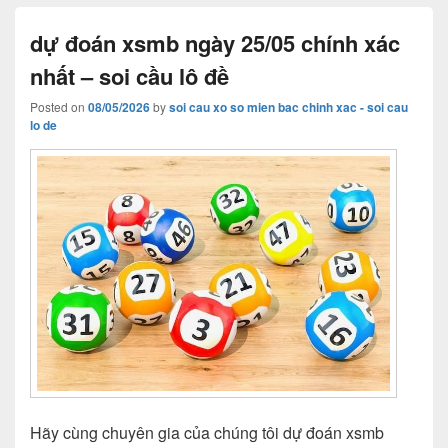
dự đoán xsmb ngày 25/05 chính xác
nhất – soi cầu lô đề
Posted on
08/05/2026
by
soi cau xo so mien bac chinh xac - soi cau
lo de
Hãy cùng chuyên gia của chúng tôi dự đoán xsmb