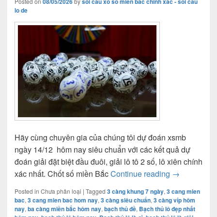
Posted on
08/05/2026
by
soi cau xo so mien bac chinh xac - soi cau
lo de
Hãy cùng chuyên gia của chúng tôi dự đoán xsmb
ngày 14/12 hôm nay siêu chuẩn với các kết quả dự
đoán giải đặt biệt đầu đuôi, giải lô tô 2 số, lô xiên chính
dự đoán xsmb
xác nhất. Chốt số miền Bắc
Continue reading
→
Posted in
Chưa phân loại
|
Tagged
3 càng khung 7 ngày
,
3 cang mien
bac
,
3 cang mien bac hom nay
,
3 càng siêu chuẩn
,
3 càng víp hôm
nay
,
ba càng miền bắc hôm nay
,
bạch thủ đề
,
Bạch thủ lô đẹp nhất