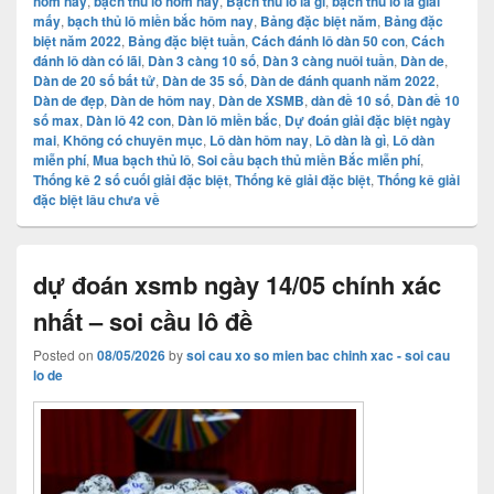
hôm nay
,
bạch thủ lô hôm nay
,
Bạch thủ lô là gì
,
bạch thủ lô là giải
mấy
,
bạch thủ lô miền bắc hôm nay
,
Bảng đặc biệt năm
,
Bảng đặc
biệt năm 2022
,
Bảng đặc biệt tuần
,
Cách đánh lô dàn 50 con
,
Cách
đánh lô dàn có lãi
,
Dàn 3 càng 10 số
,
Dàn 3 càng nuôi tuần
,
Dàn de
,
Dàn de 20 số bất tử
,
Dàn de 35 số
,
Dàn de đánh quanh năm 2022
,
Dàn de đẹp
,
Dàn de hôm nay
,
Dàn de XSMB
,
dàn đề 10 số
,
Dàn đề 10
số max
,
Dàn lô 42 con
,
Dàn lô miền bắc
,
Dự đoán giải đặc biệt ngày
mai
,
Không có chuyên mục
,
Lô dàn hôm nay
,
Lô dàn là gì
,
Lô dàn
miễn phí
,
Mua bạch thủ lô
,
Soi cầu bạch thủ miền Bắc miễn phí
,
Thống kê 2 số cuối giải đặc biệt
,
Thống kê giải đặc biệt
,
Thống kê giải
đặc biệt lâu chưa về
dự đoán xsmb ngày 14/05 chính xác
nhất – soi cầu lô đề
Posted on
08/05/2026
by
soi cau xo so mien bac chinh xac - soi cau
lo de