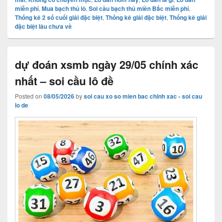
miễn phí
,
Mua bạch thủ lô
,
Soi cầu bạch thủ miền Bắc miễn phí
,
Thống kê 2 số cuối giải đặc biệt
,
Thống kê giải đặc biệt
,
Thống kê giải
đặc biệt lâu chưa về
dự đoán xsmb ngày 29/05 chính xác
nhất – soi cầu lô đề
Posted on
08/05/2026
by
soi cau xo so mien bac chinh xac - soi cau
lo de