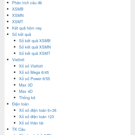
Phân tích cầu đề
XSMB
XSMN
XSMT
Kết quả hôm nay
Sổ kết quả
Sổ kết quả XSMB
Sổ kết quả XSMN
Sổ kết quả XSMT
Vietlott
Xổ số Vietlott
Xổ số Mega 6/45
Xổ số Power 6/55
Max 3D
Max 4D
Thống kê
Điện toán
Xổ số điện toán 6×36
Xổ số điện toán 123
Xổ số thần tài
TK Cầu