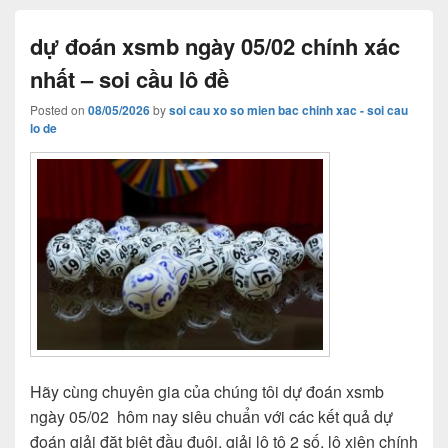
dự đoán xsmb ngày 05/02 chính xác
nhất – soi cầu lô đề
Posted on
08/05/2026
by
soi cau xo so mien bac chinh xac - soi cau
lo de
Hãy cùng chuyên gia của chúng tôi dự đoán xsmb
ngày 05/02 hôm nay siêu chuẩn với các kết quả dự
đoán giải đặt biệt đầu đuôi, giải lô tô 2 số, lô xiên chính