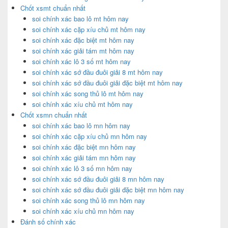
Chốt xsmt chuẩn nhất
soi chính xác bao lô mt hôm nay
soi chính xác cặp xíu chủ mt hôm nay
soi chính xác đặc biệt mt hôm nay
soi chính xác giải tám mt hôm nay
soi chính xác lô 3 số mt hôm nay
soi chính xác sớ đầu đuôi giải 8 mt hôm nay
soi chính xác sớ đầu đuôi giải đặc biệt mt hôm nay
soi chính xác song thủ lô mt hôm nay
soi chính xác xíu chủ mt hôm nay
Chốt xsmn chuẩn nhất
soi chính xác bao lô mn hôm nay
soi chính xác cặp xíu chủ mn hôm nay
soi chính xác đặc biệt mn hôm nay
soi chính xác giải tám mn hôm nay
soi chính xác lô 3 số mn hôm nay
soi chính xác sớ đầu đuôi giải 8 mn hôm nay
soi chính xác sớ đầu đuôi giải đặc biệt mn hôm nay
soi chính xác song thủ lô mn hôm nay
soi chính xác xíu chủ mn hôm nay
Đánh số chính xác