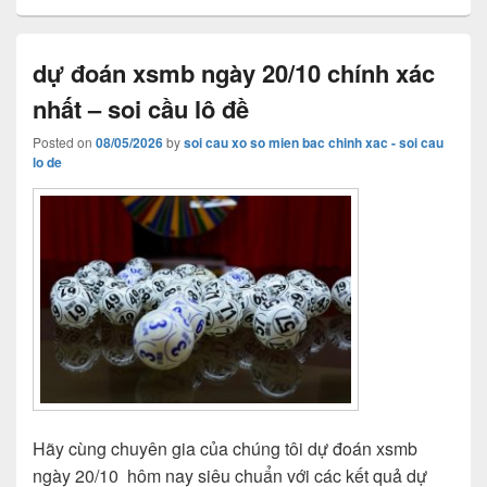
dự đoán xsmb ngày 20/10 chính xác
nhất – soi cầu lô đề
Posted on
08/05/2026
by
soi cau xo so mien bac chinh xac - soi cau
lo de
Hãy cùng chuyên gia của chúng tôi dự đoán xsmb
ngày 20/10 hôm nay siêu chuẩn với các kết quả dự