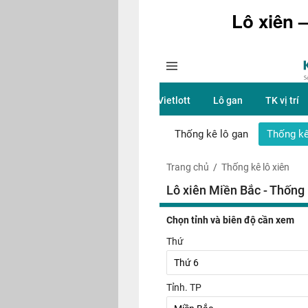
Lô xiên –