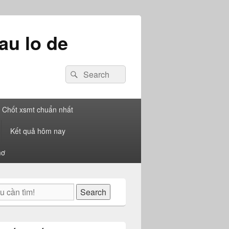
au lo de
Search
Search
for:
Chốt xsmt chuẩn nhất
Kết quả hôm nay
mơ
Search