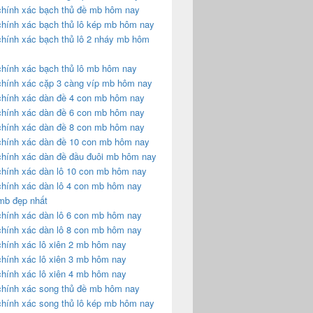
chính xác bạch thủ đề mb hôm nay
chính xác bạch thủ lô kép mb hôm nay
chính xác bạch thủ lô 2 nháy mb hôm
chính xác bạch thủ lô mb hôm nay
chính xác cặp 3 càng víp mb hôm nay
chính xác dàn đề 4 con mb hôm nay
chính xác dàn đề 6 con mb hôm nay
chính xác dàn đề 8 con mb hôm nay
chính xác dàn đề 10 con mb hôm nay
chính xác dàn đề đầu đuôi mb hôm nay
chính xác dàn lô 10 con mb hôm nay
chính xác dàn lô 4 con mb hôm nay
mb đẹp nhất
chính xác dàn lô 6 con mb hôm nay
chính xác dàn lô 8 con mb hôm nay
chính xác lô xiên 2 mb hôm nay
chính xác lô xiên 3 mb hôm nay
chính xác lô xiên 4 mb hôm nay
chính xác song thủ đề mb hôm nay
chính xác song thủ lô kép mb hôm nay