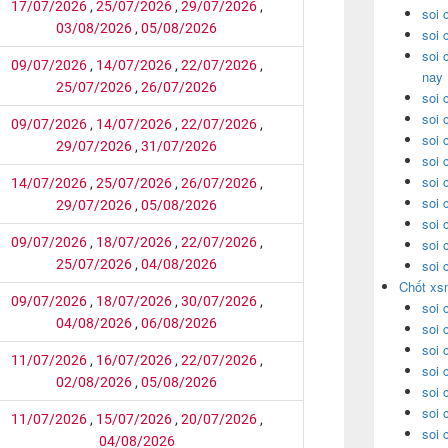
soi 
soi 
soi 
nay
soi 
soi 
soi 
soi 
soi 
soi 
soi 
soi 
soi 
Chốt xs
soi 
soi 
soi 
soi 
soi 
soi 
soi 