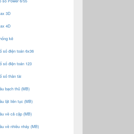
ổ số Power 6/55
ax 3D
ax 4D
hống kê
ổ số điện toán 6x36
ổ số điện toán 123
ổ số thần tài
ầu bạch thủ (MB)
ầu lật liên tục (MB)
ầu về cả cặp (MB)
ầu về nhiều nháy (MB)