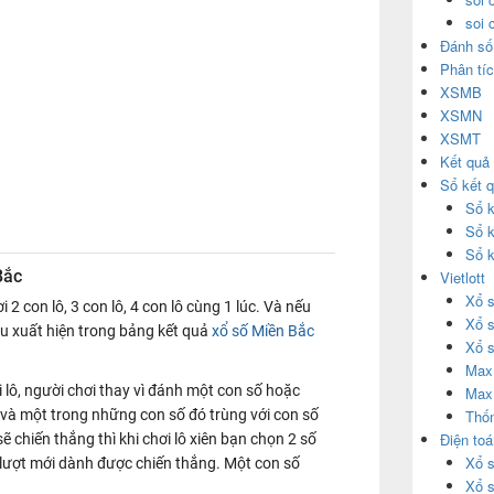
soi 
Đánh số
Phân tí
XSMB
XSMN
XSMT
Kết quả
Sổ kết 
Sổ 
Sổ 
Sổ 
Vietlott
Xổ s
Xổ s
Xổ s
Max
Max
Thố
Điện toá
Xổ s
Xổ s